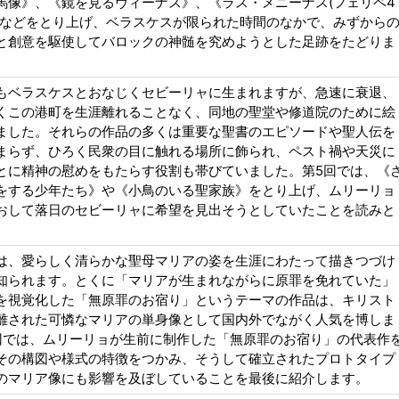
馬像》、《鏡を見るヴィーナス》、《ラス・メニーナス(フェリペ4
》などをとり上げ、ベラスケスが限られた時間のなかで、みずから
と創意を駆使してバロックの神髄を究めようとした足跡をたどりま
もベラスケスとおなじくセビーリャに生まれますが、急速に衰退、
くこの港町を生涯離れることなく、同地の聖堂や修道院のために絵
ました。それらの作品の多くは重要な聖書のエピソードや聖人伝を
まらず、ひろく民衆の目に触れる場所に飾られ、ペスト禍や天災に
とに精神の慰めをもたらす役割も帯びていました。第5回では、《
をする少年たち》や《小鳥のいる聖家族》をとり上げ、ムリーリョ
おして落日のセビーリャに希望を見出そうとしていたことを読みと
は、愛らしく清らかな聖母マリアの姿を生涯にわたって描きつづけ
知られます。とくに「マリアが生まれながらに原罪を免れていた」
を視覚化した「無原罪のお宿り」というテーマの作品は、キリスト
離された可憐なマリアの単身像として国内外でながく人気を博しま
回では、ムリーリョが生前に制作した「無原罪のお宿り」の代表作
その構図や様式の特徴をつかみ、そうして確立されたプロトタイプ
のマリア像にも影響を及ぼしていることを最後に紹介します。