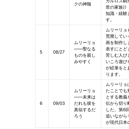
カルロス騎
クの神髄
世の家族)
知識・経験
す。
ムリーリョ
荒廃してい
ムリーリョ
画を制作し
――聖なる
表すにとど
5
08/27
ものを親し
苦しむ人び
みやすく
いころ遊び
が絵筆をと
ります。
ムリーリョ
ムリーリョ
たことでも
――未来は
とする教義
6
09/03
だれも彼を
伝から切り
真似するだ
した。第6
ろう
追いながら
が現代日本