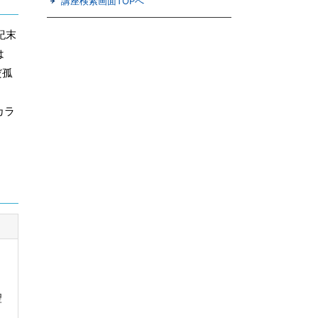
講座検索画面TOPへ
紀末
は
だ孤
カラ
聖