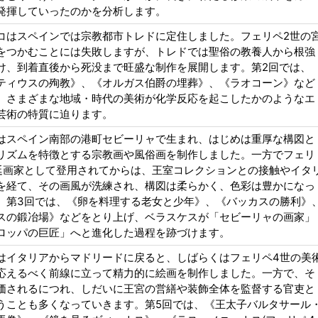
発揮していったのかを分析します。
コはスペインでは宗教都市トレドに定住しました。フェリペ2世の
をつかむことには失敗しますが、トレドでは聖俗の教養人から根強
け、到着直後から死没まで旺盛な制作を展開します。第2回では、
ティウスの殉教》、《オルガス伯爵の埋葬》、《ラオコーン》など
、さまざまな地域・時代の美術が化学反応を起こしたかのようなエ
芸術の特質に迫ります。
はスペイン南部の港町セビーリャで生まれ、はじめは重厚な構図と
リズムを特徴とする宗教画や風俗画を制作しました。一方でフェリ
廷画家として登用されてからは、王室コレクションとの接触やイタ
を経て、その画風が洗練され、構図は柔らかく、色彩は豊かになっ
。第3回では、《卵を料理する老女と少年》、《バッカスの勝利》
スの鍛冶場》などをとり上げ、ベラスケスが「セビーリャの画家」
ロッパの巨匠」へと進化した過程を跡づけます。
はイタリアからマドリードに戻ると、しばらくはフェリペ4世の美
応えるべく前線に立って精力的に絵画を制作しました。一方で、そ
価されるにつれ、しだいに王宮の営繕や装飾全体を監督する官吏と
うことも多くなっていきます。第5回では、《王太子バルタサール