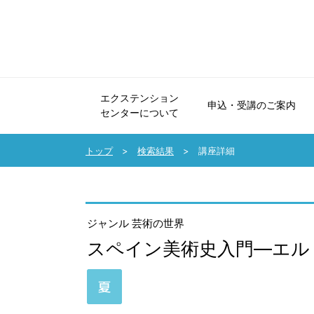
エクステンション
申込・受講のご案内
センターについて
エクステンションセンターについて
申込・受講のご案内
法人会員制度のご案内
協力講座のご案内
受講生の声・講師メッセージ
パンフレット・広報誌
よくいただくご質問・お問い合せ
トップ
検索結果
講座詳細
ジャンル 芸術の世界
スペイン美術史入門―エル