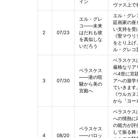
イン
ヴァス上で
エル・グレ
エル・グレ
廷画家の座
コ――未来
い支持を受
2
07/23
はだれも彼
《聖マウリ
を真似しな
をとり上げ
いだろう
ル・グレコ
ベラスケス
厳格なリア
ベラスケス
ペ4世に宮
――港の喧
3
07/30
アへの遊学
騒から美の
ていきます
宮殿へ
《ウルカヌ
から「ヨー
ベラスケス
への情熱に
の能力が評
ベラスケス
して振る舞
4
08/20
――バロッ