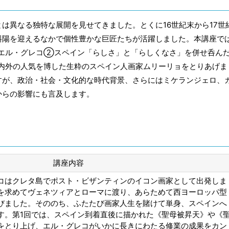
は異なる独特な展開を見せてきました。とくに16世紀末から17世
斜陽を迎えるなかで個性豊かな巨匠たちが活躍しました。本講座で
エル・グレコ②スペイン「らしさ」と「らしくなさ」を併せ呑ん
内外の人気を博した生粋のスペイン人画家ムリーリョをとりあげま
すが、政治・社会・文化的な時代背景、さらにはミケランジェロ、
からの影響にも言及します。
講座内容
コはクレタ島でポスト・ビザンティンのイコン画家として出発しま
を求めてヴェネツィアとローマに渡り、あらためて西ヨーロッパ型
びました。そののち、ふたたび画家人生を賭けて単身、スペインへ
す。第1回では、スペイン到着直後に描かれた《聖母被昇天》や《
をとり上げ、エル・グレコがいかに長きにわたる修業の成果をカン