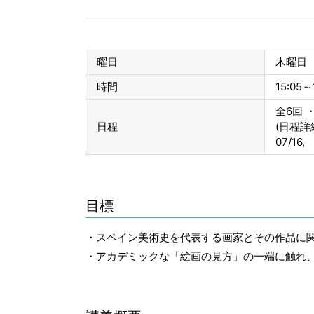
曜日
木曜日
時間
15:05～
全6回 ・
日程
(日程詳
07/16,
目標
・スペイン美術史を代表する画家とその作品に
・アカデミックな「絵画の見方」の一端に触れ