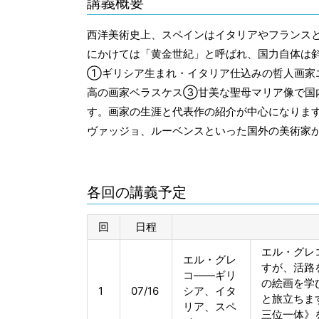
講義概要
西洋美術史上、スペインはイタリアやフランスと
にかけては「黄金世紀」と呼ばれ、国力自体は
①ギリシア生まれ・イタリア仕込みの哲人画家
高の画家ベラスケス③甘美な聖母マリア像で国
す。画家の生涯と代表作の紹介が中心になりま
ヴァッジョ、ルーベンスといった国外の美術家
各回の講義予定
回
日程
エル・グレ
エル・グレ
すが、活路
コ――ギリ
の絵画を学
1
07/16
シア、イタ
と旅立ちま
リア、スペ
三位一体》