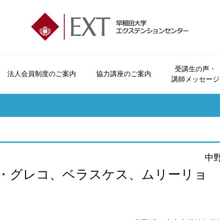
受講生の声・
法人会員制度のご案内
協力講座のご案内
講師メッセージ
エクステンションセンターとは
会員制度とビジター制度について
法人会員制度のご案内
協力講座のご案内
受講生の声
講座パンフレットのご案内
お問い合わせ
会員特典・
オープンカレッジとは
申込方法について
おすすめ講座
講師メッセージ
広報誌「早稲田の杜」
よくいただくご質問
受講につい
ご挨拶
休講・補講情報
資料請求
受講規約
沿革
講座検索
講座カレン
中
各校のご案内
本学学生へのご案内
・グレコ、ベラスケス、ムリーリョ
交通アクセス