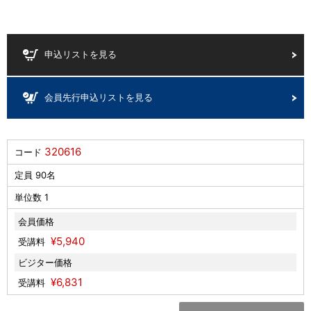
申込リストを見る
会員先行申込リストを見る
320616
コード
定員 90名
単位数 1
会員価格
¥5,940
受講料
ビジター価格
¥6,831
受講料