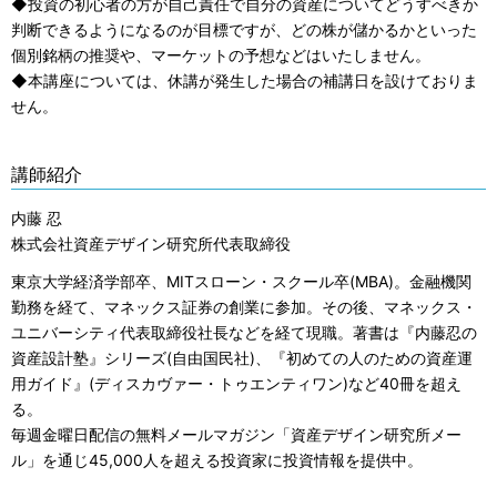
◆投資の初心者の方が自己責任で自分の資産についてどうすべきか
判断できるようになるのが目標ですが、どの株が儲かるかといった
個別銘柄の推奨や、マーケットの予想などはいたしません。
◆本講座については、休講が発生した場合の補講日を設けておりま
せん。
講師紹介
内藤 忍
株式会社資産デザイン研究所代表取締役
東京大学経済学部卒、MITスローン・スクール卒(MBA)。金融機関
勤務を経て、マネックス証券の創業に参加。その後、マネックス・
ユニバーシティ代表取締役社長などを経て現職。著書は『内藤忍の
資産設計塾』シリーズ(自由国民社)、『初めての人のための資産運
用ガイド』(ディスカヴァー・トゥエンティワン)など40冊を超え
る。
毎週金曜日配信の無料メールマガジン「資産デザイン研究所メー
ル」を通じ45,000人を超える投資家に投資情報を提供中。