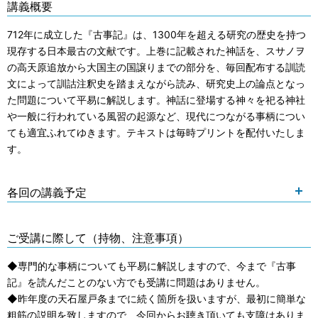
講義概要
712年に成立した『古事記』は、1300年を超える研究の歴史を持つ
現存する日本最古の文献です。上巻に記載された神話を、スサノヲ
の高天原追放から大国主の国譲りまでの部分を、毎回配布する訓読
文によって訓詁注釈史を踏まえながら読み、研究史上の論点となっ
た問題について平易に解説します。神話に登場する神々を祀る神社
や一般に行われている風習の起源など、現代につながる事柄につい
ても適宜ふれてゆきます。テキストは毎時プリントを配付いたしま
す。
各回の講義予定
ご受講に際して（持物、注意事項）
◆専門的な事柄についても平易に解説しますので、今まで『古事
記』を読んだことのない方でも受講に問題はありません。
◆昨年度の天石屋戸条までに続く箇所を扱いますが、最初に簡単な
粗筋の説明を致しますので、今回からお聴き頂いても支障はありま