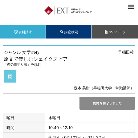
資料請求
講座検索
マイページ
ジャンル 文学の心
早稲田校
原文で楽しむシェイクスピア
『恋の骨折り損』を読む
森本 美樹（早稲田大学非常勤講師）
曜日
水曜日
時間
10:40～12:10
全4回 ・07月01日 ～ 07月22日