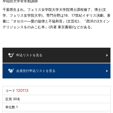
早稲田大学非常勤講師
千葉県生まれ。フェリス女学院大学大学院博士課程修了。博士(文
学、フェリス女学院大学)。専門分野は16、17世紀イギリス演劇。著
書に『オセロー―愛の旋律と不協和音』(文芸社)、『西洋の3大イン
テリジェンスをのみこむ本』(共著 東京書籍)などがある。
申込リストを見る
会員先行申込リストを見る
120113
コード
定員 30名
単位数 1