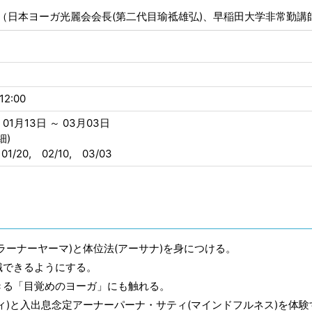
之（日本ヨーガ光麗会会長(第二代目瑜祗雄弘)、早稲田大学非常勤講
12:00
01月13日 ～ 03月03日
細)
 01/20, 02/10, 03/03
ーナーヤーマ)と体位法(アーサナ)を身につける。
識できるようにする。
きる「目覚めのヨーガ」にも触れる。
ィ)と入出息念定アーナーパーナ・サティ(マインドフルネス)を体験