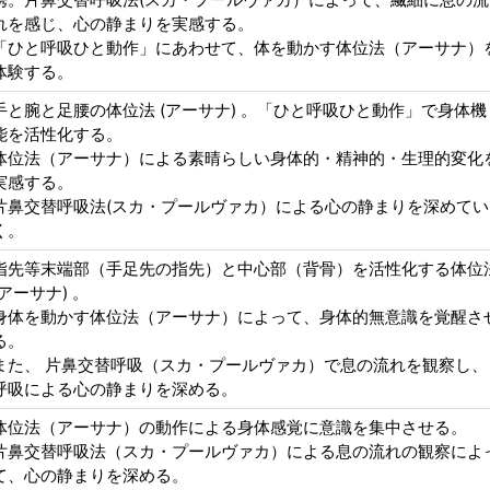
れを感じ、心の静まりを実感する。
「ひと呼吸ひと動作」にあわせて、体を動かす体位法（アーサナ）
体験する。
手と腕と足腰の体位法 (アーサナ) 。「ひと呼吸ひと動作」で身体機
能を活性化する。
体位法（アーサナ）による素晴らしい身体的・精神的・生理的変化
実感する。
片鼻交替呼吸法(スカ・プールヴァカ）による心の静まりを深めてい
く。
指先等末端部（手足先の指先）と中心部（背骨）を活性化する体位
(アーサナ) 。
身体を動かす体位法（アーサナ）によって、身体的無意識を覚醒さ
る。
また、 片鼻交替呼吸（スカ・プールヴァカ）で息の流れを観察し、
呼吸による心の静まりを深める。
体位法（アーサナ）の動作による身体感覚に意識を集中させる。
片鼻交替呼吸法（スカ・プールヴァカ）による息の流れの観察によ
て、心の静まりを深める。