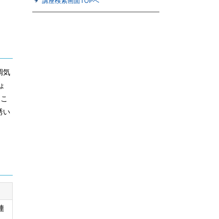
講座検索画面TOPへ
調気
ょ
うこ
誘い
連