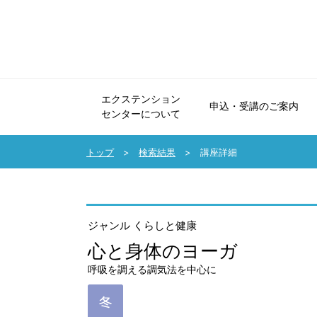
エクステンション
申込・受講のご案内
センターについて
エクステンションセンターについて
申込・受講のご案内
法人会員制度のご案内
協力講座のご案内
受講生の声・講師メッセージ
パンフレット・広報誌
よくいただくご質問・お問い合せ
トップ
検索結果
講座詳細
ジャンル くらしと健康
心と身体のヨーガ
呼吸を調える調気法を中心に