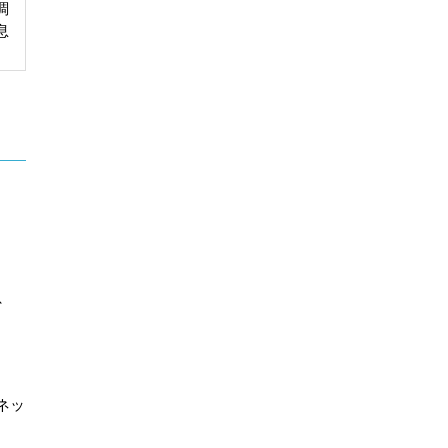
調
息
、
ネッ