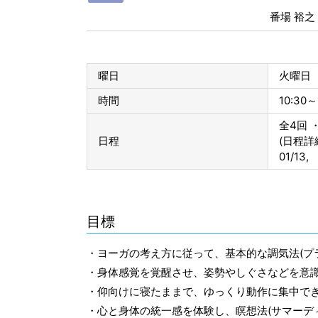
番場 裕
曜日
火曜日
時間
10:30～
全4回 ・
日程
(日程詳
01/13,
目標
・ヨーガの考え方に従って、基本的な調気法(プラ
・身体感覚を覚醒させ、姿勢やしぐさなどを意
・仰向けに寝たままで、ゆっくり動作に集中で
・心と身体の統一感を体験し、瞑想法(サマーデ