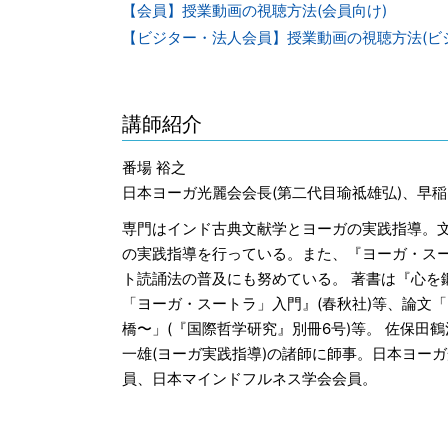
【会員】授業動画の視聴方法(会員向け)
【ビジター・法人会員】授業動画の視聴方法(ビ
講師紹介
番場 裕之
日本ヨーガ光麗会会長(第二代目瑜祗雄弘)、早
専門はインド古典文献学とヨーガの実践指導。
の実践指導を行っている。また、『ヨーガ・ス
ト読誦法の普及にも努めている。 著書は『心を鍛
「ヨーガ・スートラ」入門』(春秋社)等、論文
橋〜」(『国際哲学研究』別冊6号)等。 佐保田鶴
一雄(ヨーガ実践指導)の諸師に師事。日本ヨー
員、日本マインドフルネス学会会員。