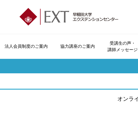
受講生の声・
法人会員制度のご案内
協力講座のご案内
講師メッセージ
エクステンションセンターとは
会員制度とビジター制度について
法人会員制度のご案内
協力講座のご案内
受講生の声
講座パンフレットのご案内
お問い合わせ
会員特典・
オープンカレッジとは
申込方法について
おすすめ講座
講師メッセージ
広報誌「早稲田の杜」
よくいただくご質問
受講につい
ご挨拶
休講・補講情報
資料請求
受講規約
沿革
講座検索
講座カレン
オンラ
各校のご案内
本学学生へのご案内
交通アクセス