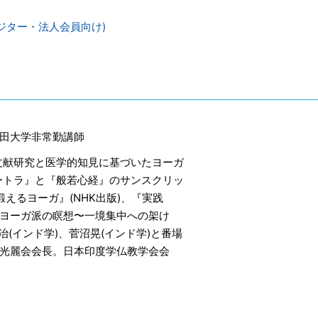
ジター・法人会員向け)
稲田大学非常勤講師
文献研究と医学的知見に基づいたヨーガ
ートラ』と『般若心経』のサンスクリッ
えるヨーガ』(NHK出版)、『実践
「ヨーガ派の瞑想〜一境集中への架け
治(インド学)、菅沼晃(インド学)と番場
ガ光麗会会長。日本印度学仏教学会会