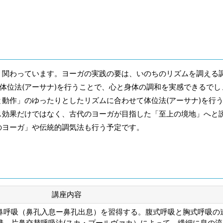
く関わっています。ヨーガの実践の要は、いのちのリズムを調える
て体位法(アーサナ)を行うことで、心と身体の調和を実感できるでし
動作」のゆったりとしたリズムに合わせて体位法(アーサナ)を行
ス効果だけではなく、古代のヨーガが目指した「至上の境地」へと
のヨーガ」や伝統的調気法も行う予定です。
講座内容
鼻呼吸（鼻孔入息ー鼻孔出息）を習得する。腹式呼吸と胸式呼吸の
携。片鼻交替呼吸法(スカ・プールヴァカ）によって、繊細に息の流