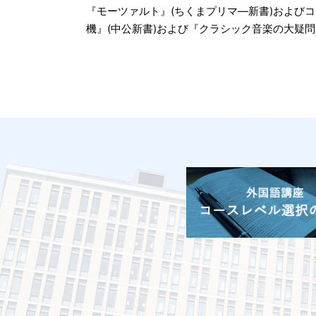
『モーツァルト』(ちくまプリマ―新書)および
機』(中公新書)および『クラシック音楽の大疑