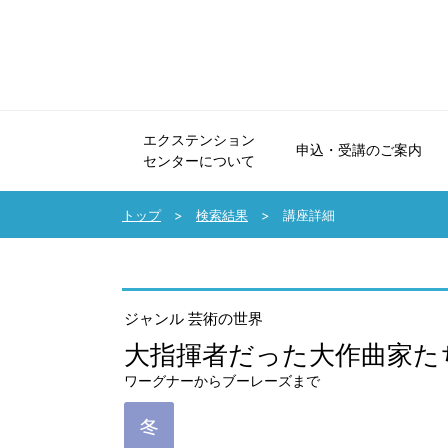
エクステンション
申込・受講のご案内
センターについて
エクステンションセンターについて
申込・受講のご案内
法人会員制度のご案内
協力講座のご案内
受講生の声・講師メッセージ
パンフレット・広報誌
よくいただくご質問・お問い合せ
トップ
検索結果
講座詳細
ジャンル 芸術の世界
大指揮者だった大作曲家た
ワーグナーからブーレーズまで