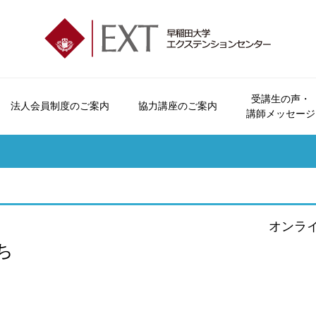
受講生の声・
法人会員制度のご案内
協力講座のご案内
講師メッセージ
エクステンションセンターとは
会員制度とビジター制度について
法人会員制度のご案内
協力講座のご案内
受講生の声
講座パンフレットのご案内
お問い合わせ
会員特典・
オープンカレッジとは
申込方法について
おすすめ講座
講師メッセージ
広報誌「早稲田の杜」
よくいただくご質問
受講につい
ご挨拶
休講・補講情報
資料請求
受講規約
沿革
講座検索
講座カレン
オンラ
各校のご案内
本学学生へのご案内
ち
交通アクセス