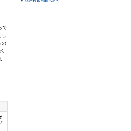
講座検索画面TOPへ
らで
そし
るの
が、
ま
そ
ゾ