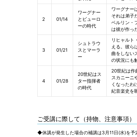
ワーグナー
ワーグナー
それは弟子
2
01/14
とビューロ
ベルリン・
ーの時代
は彼が作っ
リヒャルト
シュトラウ
える。彼ら
3
01/21
スとマーラ
曲をしない
ー
の状況にも
20世紀は
20世紀はス
スカニーニ
4
01/28
ター指揮者
くなったわ
の時代
紀音楽史を
ご受講に際して（持物、注意事項）
◆休講が発生した場合の補講は3月11日(水)を