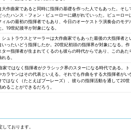
は大作曲家であると同時に指揮の基礎を作った人でもあった。そし
だったハンス・フォン・ビューローに継がれていった。ビューロー
フィルの最初の指揮者でもあり、今日のオーケストラ演奏会のモデ
た。19世紀後半が対象になる。
・シュトラウスとマーラーは大作曲家でもあった最後の大指揮者と
はいったいどう指揮したか。20世紀初頭の指揮界が対象になる。作
スター指揮者が生まれてくるのも彼らの時代からであり、このあた
触れる。
作曲家ではなく指揮者がクラシック界のスターになる時代である。ト
やカラヤンはその代表といえる。それでも作曲をする大指揮者がい
けではなく（たとえばブーレーズ）、彼らの指揮活動を通して20世
眺めることができるだろう。
予定しております。